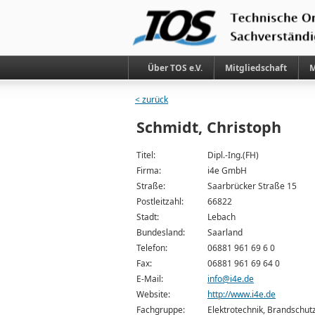
Über TOS e.V.
Mitgliedschaft
M
< zurück
Schmidt, Christoph
Titel:
Dipl.-Ing.(FH)
Firma:
i4e GmbH
Straße:
Saarbrücker Straße 15
Postleitzahl:
66822
Stadt:
Lebach
Bundesland:
Saarland
Telefon:
06881 961 69 6 0
Fax:
06881 961 69 64 0
E-Mail:
info@i4e.de
Website:
http://www.i4e.de
Fachgruppe:
Elektrotechnik, Brandschut