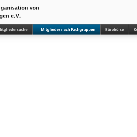
itgliedersuche
Mitglieder nach Fachgruppen
Bürobörse
K
z