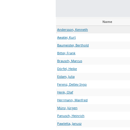
Name
Andersson, Kenneth
Awater, Kurt
Baumeister, Berthold
Bitter, Frank
Brausch, Marcus
Dörfel, Heike
Eidam, Julia
Ferenz, Detlev Ingo
Henk, Olaf
Herrmann, Manfred
Münz, Jürgen
Panusch, Heinrich
Pawletta, Janusz