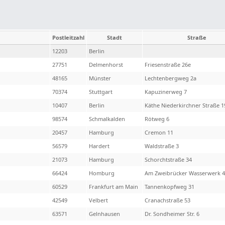
Postleitzahl
Stadt
Straße
12203
Berlin
27751
Delmenhorst
Friesenstraße 26e
48165
Münster
Lechtenbergweg 2a
70374
Stuttgart
Kapuzinerweg 7
10407
Berlin
Käthe Niederkirchner Straße 1
98574
Schmalkalden
Rötweg 6
20457
Hamburg
Cremon 11
56579
Hardert
Waldstraße 3
21073
Hamburg
Schorchtstraße 34
66424
Homburg
Am Zweibrücker Wasserwerk 
60529
Frankfurt am Main
Tannenkopfweg 31
42549
Velbert
Cranachstraße 53
63571
Gelnhausen
Dr. Sondheimer Str. 6