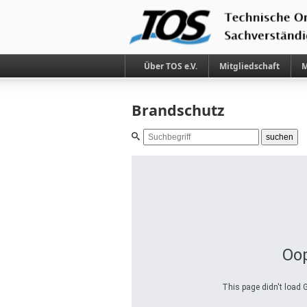
Über TOS e.V.
Mitgliedschaft
M
Brandschutz
Suchbegriff
Oop
This page didn't load G