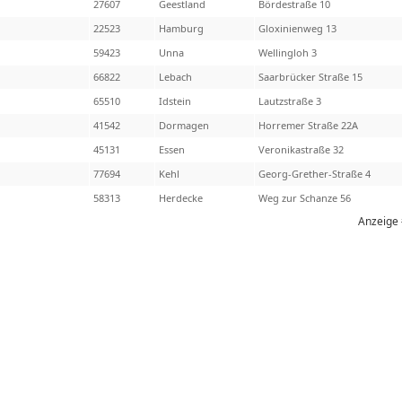
27607
Geestland
Bördestraße 10
22523
Hamburg
Gloxinienweg 13
59423
Unna
Wellingloh 3
66822
Lebach
Saarbrücker Straße 15
65510
Idstein
Lautzstraße 3
41542
Dormagen
Horremer Straße 22A
45131
Essen
Veronikastraße 32
77694
Kehl
Georg-Grether-Straße 4
58313
Herdecke
Weg zur Schanze 56
Anzeige