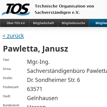
Über TOS e.V.
Mitgliedschaft
Mitgliedersuche
Mitglie
< zurück
Pawletta, Janusz
Titel:
Mgr.-Ing.
Firma:
Sachverständigenbüro Pawlett
Straße:
Dr. Sondheimer Str. 6
Postleitzahl:
63571
Stadt:
Gelnhausen
Bundesland: