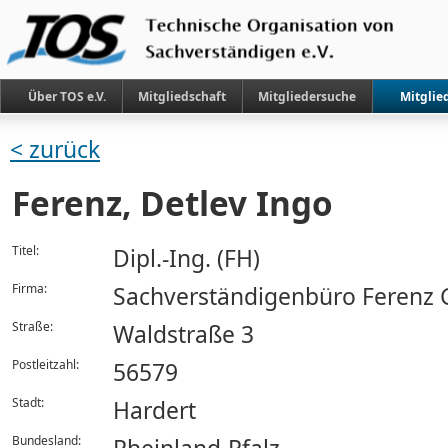
Über TOS e.V.
Mitgliedschaft
Mitgliedersuche
Mitglie
< zurück
Ferenz, Detlev Ingo
Titel:
Dipl.-Ing. (FH)
Firma:
Sachverständigenbüro Ferenz
Straße:
Waldstraße 3
Postleitzahl:
56579
Stadt:
Hardert
Bundesland: