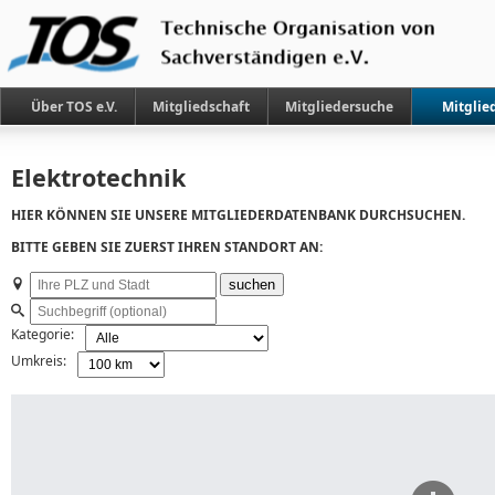
Über TOS e.V.
Mitgliedschaft
Mitgliedersuche
Mitglie
Elektrotechnik
HIER KÖNNEN SIE UNSERE MITGLIEDERDATENBANK DURCHSUCHEN.
BITTE GEBEN SIE ZUERST IHREN STANDORT AN:
Ihr
suchen
Standort:
Suchbegriff
(optional):
Kategorie:
Umkreis: