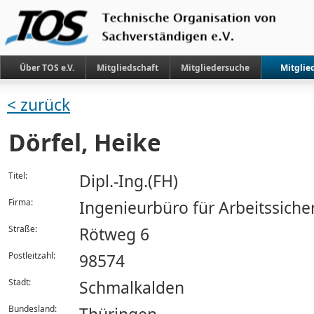
Über TOS e.V.
Mitgliedschaft
Mitgliedersuche
Mitglie
< zurück
Dörfel, Heike
Titel:
Dipl.-Ing.(FH)
Firma:
Ingenieurbüro für Arbeitssiche
Straße:
Rötweg 6
Postleitzahl:
98574
Stadt:
Schmalkalden
Bundesland: