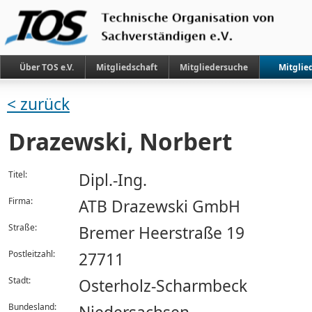
Über TOS e.V.
Mitgliedschaft
Mitgliedersuche
Mitglie
< zurück
Drazewski, Norbert
Titel:
Dipl.-Ing.
Firma:
ATB Drazewski GmbH
Straße:
Bremer Heerstraße 19
Postleitzahl:
27711
Stadt:
Osterholz-Scharmbeck
Bundesland: