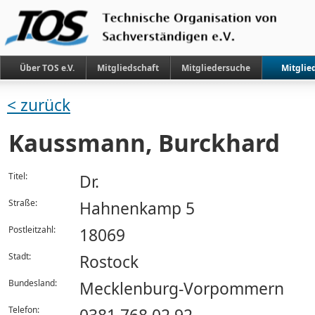
Über TOS e.V.
Mitgliedschaft
Mitgliedersuche
Mitglie
< zurück
Kaussmann, Burckhard
Titel:
Dr.
Straße:
Hahnenkamp 5
Postleitzahl:
18069
Stadt:
Rostock
Bundesland:
Mecklenburg-Vorpommern
Telefon: