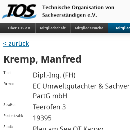
Über TOS e.V.
Mitgliedschaft
Mitgliedersuche
Mitglie
< zurück
Kremp, Manfred
Titel:
Dipl.-Ing. (FH)
Firma:
EC Umweltgutachter & Sachver
PartG mbH
Straße:
Teerofen 3
Postleitzahl:
19395
Stadt:
Plau am See OT Karow