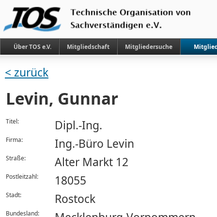
Über TOS e.V.
Mitgliedschaft
Mitgliedersuche
Mitglie
< zurück
Levin, Gunnar
Titel:
Dipl.-Ing.
Firma:
Ing.-Büro Levin
Straße:
Alter Markt 12
Postleitzahl:
18055
Stadt:
Rostock
Bundesland: