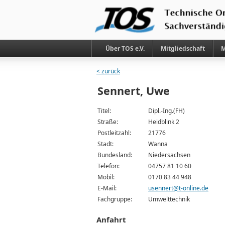
Über TOS e.V.
Mitgliedschaft
M
< zurück
Sennert, Uwe
Titel:
Dipl.-Ing.(FH)
Straße:
Heidblink 2
Postleitzahl:
21776
Stadt:
Wanna
Bundesland:
Niedersachsen
Telefon:
04757 81 10 60
Mobil:
0170 83 44 948
E-Mail:
usennert@t-online.de
Fachgruppe:
Umwelttechnik
Anfahrt