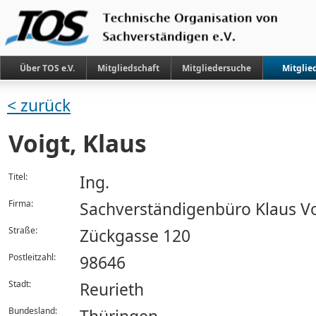
Über TOS e.V.
Mitgliedschaft
Mitgliedersuche
Mitglie
< zurück
Voigt, Klaus
Titel:
Ing.
Firma:
Sachverständigenbüro Klaus Vo
Straße:
Zückgasse 120
Postleitzahl:
98646
Stadt:
Reurieth
Bundesland: