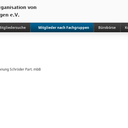
itgliedersuche
Mitglieder nach Fachgruppen
Bürobörse
K
m
anung Schröder Part. mbB