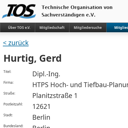
Über TOS e.V.
Mitgliedschaft
Mitgliedersuche
Mitglie
< zurück
Hurtig, Gerd
Titel:
Dipl.-Ing.
Firma:
HTPS Hoch- und Tiefbau-Planu
Straße:
Planitzstraße 1
Postleitzahl:
12621
Stadt:
Berlin
Bundesland: