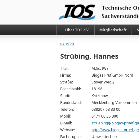
Über TOS e.V.
Mitgliedschaft
M
< zurück
Strübing, Hannes
Titel:
M.Sc. IWE
Firma:
Biogas Prüf GmbH Nord
Straße:
Stover Weg 2
Postleitzahl:
18198
Stadt:
Kritzmow
Bundesland:
Mecklenburg-Vorpommern
Telefon:
038207 68 33 00
Mobil:
0171 60 35 800
E-Mail:
struebing@biogas-pruef-g
Website:
http://www.biogas-pruef-g
Fachgruppe:
Umwelttechnik