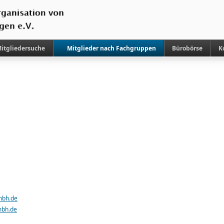
itgliedersuche
Mitglieder nach Fachgruppen
Bürobörse
K
mbh.de
mbh.de