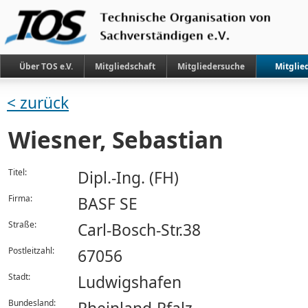
Über TOS e.V.
Mitgliedschaft
Mitgliedersuche
Mitglie
< zurück
Wiesner, Sebastian
Titel:
Dipl.-Ing. (FH)
Firma:
BASF SE
Straße:
Carl-Bosch-Str.38
Postleitzahl:
67056
Stadt:
Ludwigshafen
Bundesland: