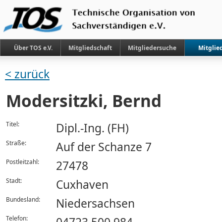
Über TOS e.V.
Mitgliedschaft
Mitgliedersuche
Mitglie
< zurück
Modersitzki, Bernd
Titel:
Dipl.-Ing. (FH)
Straße:
Auf der Schanze 7
Postleitzahl:
27478
Stadt:
Cuxhaven
Bundesland:
Niedersachsen
Telefon: