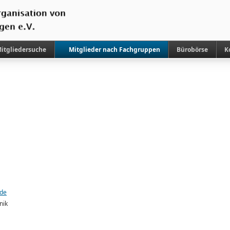
itgliedersuche
Mitglieder nach Fachgruppen
Bürobörse
K
.de
nik