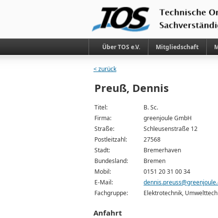
Über TOS e.V.
Mitgliedschaft
M
< zurück
Preuß, Dennis
Titel:
B. Sc.
Firma:
greenjoule GmbH
Straße:
Schleusenstraße 12
Postleitzahl:
27568
Stadt:
Bremerhaven
Bundesland:
Bremen
Mobil:
0151 20 31 00 34
E-Mail:
dennis.preuss@greenjoule
Fachgruppe:
Elektrotechnik, Umwelttech
Anfahrt